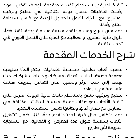
تنفيذ احترافي باستخدام تقنيات متقدمة: نوظف أفضل المواد
وأحدث الماكينات لضمان جودة متناهية في تصنيع وتركيب
المشاريع، مع الالتزام الكامل بالجداول الزمنية مع ضمان استدامة
المنتج وأمانه.
دعم فني سريع ومستمر: نقدم متابعة مستمرة ودعمًا تقنيًا فعالًا
طوال فترة المشروع والفعالية، مع القدرة على التدخل الفوري لأي
تحديات تقنية.
شرح الخدمات المقدمة
تصميم ألعاب تفاعلية مخصصة للفعاليات: نبتكر ألعابًا تعليمية
مصممة خصيصًا لتناسب أهداف معارضك واحتياجات شركتك، حيث
تهدف إلى جذب الزائر وتحفيزه على التفاعل بطريقة ممتعة
وتعليمية في آن واحد.
تصنيع وتركيب متقن باستخدام خامات عالية الجودة: نحرص على
تنفيذ الألعاب بمواصفات عملية مناسبة للبيئات المختلفة في
المعارض مع ضمان أمانها ومتانتها لتحمل الاستخدام المتكرر.
دعم متكامل خلال فترة الحدث: نقدم دعمًا فنيًا لضمان تشغيل
الألعاب بسلاسة طوال مدة المعرض أو الفعالية، مع الاستجابة
السريعة لأي طارئ.