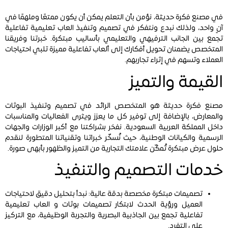
في مصنع فكرة حديثة، نؤمن بأن التعلم يمكن أن يكون ممتعًا وملهمًا في
آنٍ واحد، ولذلك نبدع ونتفكر في تصميم وتنفيذ العاب تعليمية تفاعلية
تجمع بين الجانب الترفيهي والتعليمي بأساليب مبتكرة. خبرتنا وفريقنا
المتخصص يضمنان تحويل أفكارك إلى ألعاب تفاعلية مميزة تلبي احتياجات
العملاء وتسهم في إثراء تجاربهم.
القيمة والتميز
مصنع فكرة حديثة هو المتخصص الرائد في تصميم وتنفيذ البوثات
والمعارض، بالإضافة إلى توفير كل ما يعزز ويثرى الفعاليات والمناسبات
داخل المملكة العربية السعودية. نفخر بشراكتنا مع أكبر الوزارات والجهات
الرسمية والكيانات الوطنية، حيث نُسخّر خبراتنا وتقنياتنا المتطورة لنقدم
حلول عرض مبتكرة تُمكّن علامتك التجارية من التميز والظهور بأبهى صورة.
خدمات التصميم والتنفيذ
تصميمات مبتكرة مخصصة بدقة عالية: نبدأ بتحليل دقيق لاحتياجات
العميل ورؤية الحدث لابتكار تصميمات بوثات و العاب تعليمية
تفاعلية تجمع بين الجاذبية البصرية والتجربة الوظيفية، مع التركيز
على التفرد.