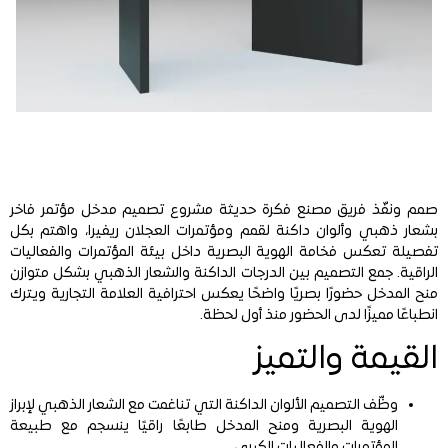
صمم ونفّذ فريق مصنع فكرة حديثة مشروع تصميم مدخل مؤتمر فاخر
بشعار ذهبي وألوان داكنة لقمم ومؤتمرات العجلان ريفيرا، واهتم بكل
تفصيلة تعكس فخامة الهوية البصرية داخل بيئة المؤتمرات والفعاليات
الراقية. جمع التصميم بين الدرجات الداكنة والشعار الذهبي بشكل متوازن
منح المدخل حضورًا بصريًا واضحًا يعكس احترافية العلامة التجارية ويترك
انطباعًا مميزًا لدى الحضور منذ أول لحظة.
القيمة والتميز
وظّف التصميم الألوان الداكنة التي تناغمت مع الشعار الذهبي لإبراز
الهوية البصرية ومنح المدخل طابعًا راقيًا ينسجم مع طبيعة
المؤتمرات والفعاليات الكبرى.