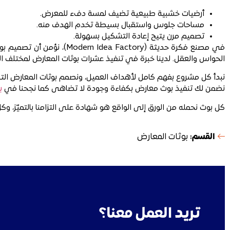
أرضيات خشبية طبيعية تضيف لمسة دفء للمعرض.
مساحات جلوس واستقبال بسيطة تخدم الهدف منه.
تصميم مرن يتيح إعادة التشكيل بسهولة.
في مصنع فكرة حديثة (ctory
الحواس والعقل. لدينا خبرة في تنفيذ عشرات بوثات المعارض لمختلف الق
نبدأ كل مشروع بفهم كامل لأهداف العميل، ونصمم بوثات المعارض التي 
نضمن لك تنفيذ بوث معارض بكفاءة وجودة لا تضاهى كما نجحنا في
ب
كل بوث نحمله من الورق إلى الواقع هو شهادة على التزامنا بالتميّز،
القسم:
بوثات المعارض
تريد العمل معنا؟