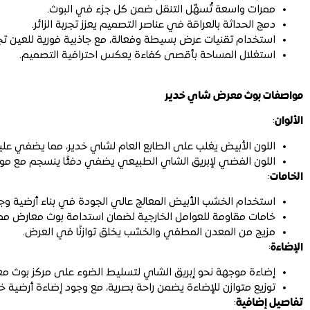
ممرات واسعة تُسهّل التنقل ضمن كل جزء في البوث.
دمج الحداثة بالعراقة في عناصر التصميم يعزز تجربة الزائر.
استخدام تقنيات عرض بسيطة وفعالة، مع جاذبية فورية للعين ت
استغلال المساحة بأقصى كفاءة يعكس احترافية التصميم.
مواصفات بوث معرض شاي خدير
الألوان
:
اللون الأبيض يغلب على الطابع العام لشاي خدير، مما يضفي عليه
اللون الفضي لإبريق الشاي الطبيعي يضفي دفئًا ينسجم مع مو
الخامات
:
استخدام الخشب الأبيض المعالج عالي الجودة في بناء أرضية وج
خامات مقاومة للعوامل الخارجية لضمان استدامة بوث معارض مم
مزيج من المعدن المطفي والخشب يخلق توازنًا في العرض.
الإضاءة
:
إضاءة موجهة نحو إبريق الشاي لتسليط الضوء على مركز بوث م
توزيع متوازن للإضاءة يضمن راحة بصرية، مع وجود إضاءة أرضية خ
تفاصيل إضافية
: