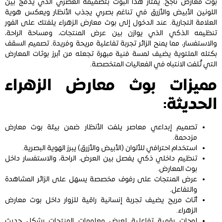
بوث معارض ناجح. يمتاز هذا البوث بتصميمه العصري الذي يدمج بين
اللونين الأبيض والأزرق في تناغم بصري يجذب الأنظار ويعكس هوية
العلامة التجارية. عند الدخول إلى بوث معارض الزهراء يلفتك على الفور
تنظيمه الذكي الذي يوازن بين عرض المنتجات، ومساحة الراحة،
والاستفسار، مما يمنح الزائر تجربة تفاعلية مريحة وفريدة. تصميم السقف
بكتله الملتوية يضيف لمسة فنية مبهرة تجعله من أبرز بوثات المعارض
التي تُلفت الانتباه في الفعاليات المتخصصة.
مميزات بوث معارض الزهراء
الحديثة:
تصميم إبداعي معاصر يلفت الأنظار ضمن بيئة بوث معارض
مزدحمة.
استخدام احترافي للألوان (الأبيض والأزرق) يبرز الهوية البصرية.
تنظيم داخلي ذكي يفصل بين العرض، الراحة، والاستفسار داخل
بوث المعارض.
عرض المنتجات على رفوف مخصصة يسهل على الزائر المشاهدة
والتفاعل.
أثاث مريح يضيف تجربة إنسانية راقية للزوار داخل بوث معارض
الزهراء.
لوحات رقمية تفاعلية لعرض معلومات المنتجات بشكل حديث