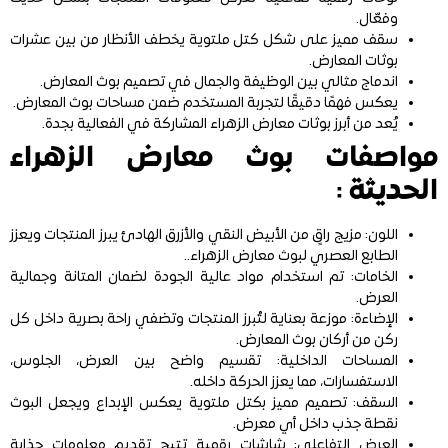
وفعّال.
سقف مميز على شكل كتل ملتوية يخطف الأنظار من بين عشرات
بوثات المعارض.
اندماج مثالي بين الوظيفة والجمال في تصميم بوث المعارض.
يعكس فهمًا دقيقًا لتجربة المستخدم ضمن مساحات بوث المعارض.
يُعد من أبرز بوثات معارض الزهراء المشاركة في الفعالية بجدة.
مواصفات بوث معارض الزهراء
الحديثة :
اللون: مزيج راقٍ من الأبيض النقي والأزرق الهادئ يبرز المنتجات ويعزز
الطابع العصري لبوث معارض الزهراء..
الخامات: تم استخدام مواد عالية الجودة لضمان المتانة وجمالية
العرض.
الإضاءة: موزعة بعناية لتُبرز المنتجات وتضفي راحة بصرية داخل كل
ركن من أركان بوث المعارض.
المساحات الداخلية: تقسيم واضح بين العرض، الجلوس،
الاستفسارات، مما يعزز الحركة داخله.
السقف: تصميم مميز بكتل ملتوية يعكس الإبداع ويجعل البوث
نقطة جذب داخل أي معرض.
العرض التفاعلي: شاشات رقمية تتيح تقديم معلومات جذابة