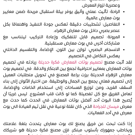
وعصرية لزوار المعرض.
الراحة: تأثيث عملي وأنيق يوفر بيئة استقبال مريحة ضمن معايير
بوث معارض عالمية.
التفاصيل: تشطيبات دقيقة تعكس جودة التنفيذ واهتمامًا بكل
عنصر بصري داخل بوث معارض الزهراء.
المرونة: تصميم قابل للتفكيك وإعادة التركيب ليتناسب مع
مشاركات أخرى في بوث معارض مستقبلية.
الانسجام البصري: توازن بين اللون، الإضاءة، والتقسيم الداخلي
يعكس التكامل في التصميم.
لقد أثبت مصنع
تصميم بوثات المعارض فكرة حديثة
ريادته في تصميم
بوثات المعارض بمعايير احترافية تجمع بين الابتكار والدقة. في تصميم بوث
معارض الزهراء الحديثة برزت براعة المصنع في تحويل متطلبات العميل
إلى تصميم فعلي يجمع بين الجمال والوظيفة. من اختيار الألوان إلى بناء
السقف الفريد، ومن توزيع المساحات إلى استخدام الخامات والإضاءة،
تعامل الفريق مع كل تفصيلة كما لو كانت قلب المشروع. ليس غريبًا أن
يُصبح هذا البوث أحد أفضل بوثات المعارض في الحدث كما حدث مع
معرض
ميسان للجراحة
الذي كان نقلة نوعية في نقل ثيم العيادة الى بوث
معرض في أحد الفعاليات.
إذا كنت تبحث عن فريق يصنع لك بوث معارض يتحدث بلغة علامتك
ويخاطب جمهورك بأسلوب مبتكر، فإن مصنع فكرة حديثة هو شريكك