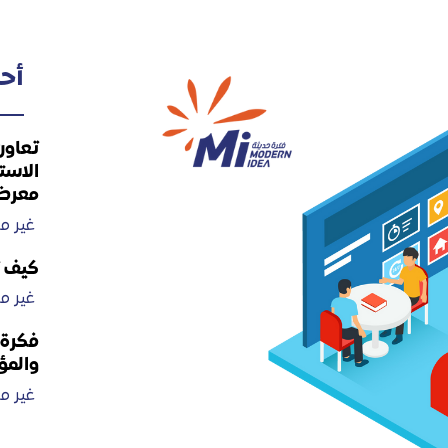
أحد
تعاون
الاست
معرض
غير 
كيف ت
غير 
فكرة 
والمؤ
غير 