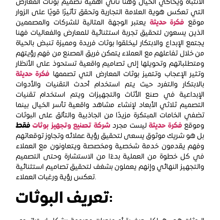
الانتباه ويحاكي الخيال وهنا تأتي أهمية تصميم بوثات المعارض
التي تعكس هوية العلامة التجارية وتحقق تأثيرًا قويًا على الزوار
موقع
فكرة حديثة
يعتبر الوجهة المثالية للشركات والمصممين
الذين يسعون لتحقيق تجربة استثنائية للمعارض والفعاليات فهنا
يجتمع الإبداع والابتكار ليخلقوا بوثات فريدة ومميزة تنبض بالحياة
من خلال تفاعلهم مع العملاء يتمكن فريق المصنع من فهم رؤيتهم
ومتطلباتهم وتحويلها إلى تصاميم واقعية تستحوذ على الأنظار
وتثير الإعجاب وتتميز بوثات المعارض التي تصممها
فكرة حديثة
بالابتكار والتفرد حيث يتم استخدام أحدث التقنيات والأدوات
الإبداعية في صنع الأثاث والتجهيزات ويتم استخدام تقنيات
التصميم ثلاثي الأبعاد لإنشاء مشاهد واقعية تأسر الخيال بينما
تضفي الخامات المبتكرة مزيدًا من الجاذبية والتألق على البوثات
وموقع
فكرة حديثة
ليست مجرد
شركة تصنيع وتجهيز بوثات
فقط
بل هو شريك موثوق يسعى لتحقيق رؤية عملائه وتجاوز توقعاتهم
وفهم يقدمون خدمة شخصية ومخصصة ويتعاونون مع العملاء
في كل خطوة من العملية بدءًا من الاستشارة وحتى التصميم
والتجهيز النهائي وإنهم يعملون بشغف لتحقيق تصاميم استثنائية
تعكس رؤية ورغبات العملاء.
تعريف البوثات: