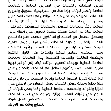
البوثات هي هياكل صغيرة أو منصات مصممة بشكل استراتيجي
لعرض المنتجات والخدمات في المعارض التجارية والفعاليات
الخاصة وتعتبر البوثات جزءًا هامًا من استراتيجية التسويق والترويج
للعلامات التجارية حيث تمثل فرصة للتواصل مع العملاء المحتملين
وتعزيز الوعي بالعلامة التجارية ومنتجاتها وتتنوع أشكال وأحجام
البوثات وفقًا لاحتياجات المعرض والمنتجات المعروضة وقد تكون
البوثات عبارة عن أجنحة مغلقة صغيرة تحتوي على أجهزة عرض
ومناطق للتفاعل مع العملاء أو قد تكون منصات مفتوحة تسمح
للعملاء بالاقتراب وتجربة المنتجات بشكل مباشر ويتم تصميم
البوثات بشكل استراتيجي لجذب انتباه العملاء وإثارة اهتمامهم
ويتم استخدام العناصر المرئية والجذابة مثل الألوان الزاهية
والإضاءة الملائمة والعناصر التفاعلية لإبراز المنتجات وخدمات
العلامة التجارية ويهدف تصميم البوثات أيضًا إلى توفير تجربة
مميزة للعملاء حيث يمكنهم التفاعل مع المنتجات والحصول على
معلومات إضافية والتحدث مع الفريق المعرض حيث تعد البوثات
أداة فعالة لتعزيز العلامة التجارية وزيادة المبيعات من خلال توفير
بيئة جذابة وجذابة لعرض الخدمات يتمكن العملاء من الاطلاع على
المزايا والفوائد والاهتمام بالعلامة التجارية وكما يمكن للبوثات أن
تسهم في إشراك العملاء وإثارة رغبتهم في شراء المنتجات
والخدمات المعروضة وتعد شركة فكرة حديثة هي
افضل شركة
.
تصنيع بوثات في الرياض